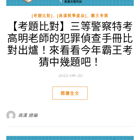
,
,
[考題比對]
[高漢教學產品]
霸王考猜
【考題比對】三等警察特考
高明老師的犯罪偵查手冊比
對出爐！來看看今年霸王考
猜中幾題吧！
2022-06-20
閱讀全文
高漢 總編