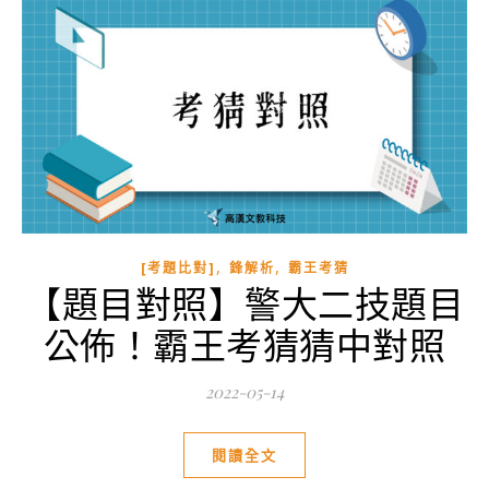
,
,
[考題比對]
鋒解析
霸王考猜
【題目對照】警大二技題目
公佈！霸王考猜猜中對照
2022-05-14
閱讀全文