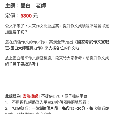
主講：墨白 老師
定價：
6800
元
公文不考了，未來作文比重提高，提升作文成績是不是變得更
加重要了呢？
還在煩惱作文的你／妳，高漢全新推出《
國家考試作文實戰
班-墨白大師經典力作
》來支援各位的作文啦！
放上墨白老師作文講座精選片段來給大家參考，想提升作文成
績千萬不要錯過喔！
此課程為[
雲端授課
] 不提供DVD，電子檔放平台
1. 不用預約,網路登入平台
24小時
隨時隨地觀看！
2. 扣點觀看：
一堂課8個片段
，
每段15~20分
，每次觀看即