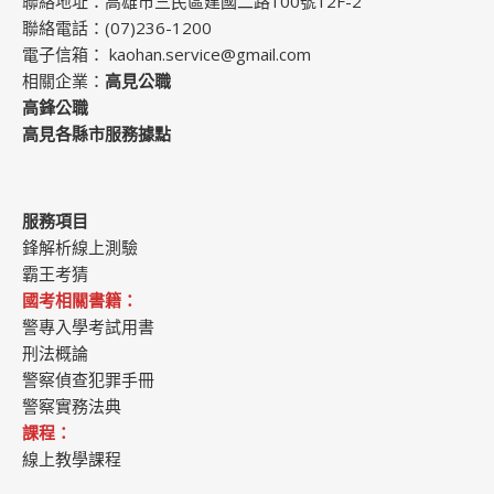
聯絡地址：高雄市三民區建國二路100號12F-2
聯絡電話：(07)236-1200
電子信箱：
kaohan.service@gmail.com
相關企業：
高見公職
高鋒公職
高見各縣市服務據點
服務項目
鋒解析線上測驗
霸王考猜
國考相關書籍：
警專入學考試用書
刑法概論
警察偵查犯罪手冊
警察實務法典
課程：
線上教學課程