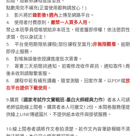
扣點，點數依課程進度發放。
點數用完不補充(正當使用都夠請放心！)
3. 影片將於
錄影後1週內
上傳至網路平台。
4. 使用者付費原則，
嚴禁一人買多人用
。
禁止本班學員借帳號給非本班生，經查獲即停權！依法懲罰性
求償，勿以身試法！
5. 平台使用期限依課程(部份課程至當月)
非無限觀看
，逾期
即停止服務。
6. 對帳無誤後依授課進度批次寄書。
7. 寄書三天前簡訊通知，若需修改收件資訊、通知取件1周
後未收到請聯繫客服。
8. 課程中若有補充講義、隨堂測驗、回家作業，以PDF檔
放
在平台提供下載使用
。
9.購買《
國家考試作文實戰班-墨白大師經典力作
》者本人可請
老師協助線上閱卷，購買者本人可繳交12份。本閱卷服務僅提
供線上LINE傳遞圖片，不提供紙本收件與掛號服務。
10.線上閱卷者請將作文卷拍清楚，若作文內容筆跡模糊不清
無法辨識，本公司小編有權可拒收。