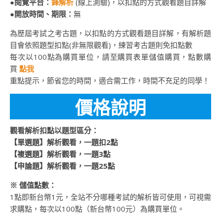
●
閱覽平台：
鋒解析
(線上測驗)，以扣點的方式觀看題目詳解
●
開放時間、期限：
無
為歷屆考試之考古題，以扣點的方式觀看題目詳解，有解析題
目會依照題型扣點(非無限觀看)，練習考古題則免扣點數
每次以100點為購買單位，請至購買表單儲值購買，點數購
買
點我
重點提示，節省您的時間，適合需工作，時間不充足的同學！
價格說明
觀看解析扣點以題型區分：
【單選題】解析觀看，一題扣2點
【
複選題
】
解析觀看，
一題3點
【
申論題
】解析觀看，
一題25點
※ 儲值點數：
1點即新台幣1元，全站不分哪種考試的解析皆可使用，可視需
求購點，每次以100點（新台幣100元）為購買單位。