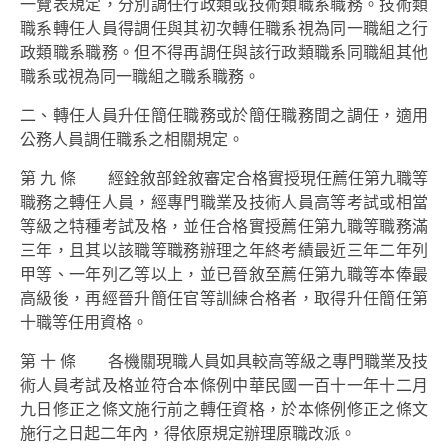
一覽表規定，分別調任行政類或技術類職系職務。技術類
職系轉任人員得調任與其初次轉任職系視為同一職組之行
政類職系職務。但不得再調任與該行政類職系同職組其他
職系或視為同一職組之職系職務。
二、轉任人員升任簡任職務或於簡任職務間之調任，適用
公務人員調任職系之相關規定。
第 九 條 經銓敘部銓敘審定合格實授現任薦任第九職等
職務之轉任人員，經專門職業及技術人員高等考試或相當
等級之特種考試及格，並任合格實授薦任第九職等職務滿
三年，且其以該職等職務辦理之年終考績最近三年二年列
甲等、一年列乙等以上，並已晉敘至薦任第九職等本俸最
高級後，再經晉升簡任官等訓練合格者，取得升任簡任第
十職等任用資格。
第 十 條 各機關現職人員如具較高等級之專門職業及技
術人員考試及格並符合本條例中華民國一百十一年十二月
九日修正之條文施行前之轉任資格，於本條例修正之條文
施行之日起二年內，得依原規定辦理原職改派。