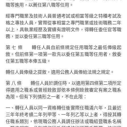
職等進用，以薦任第八職等任用。
經專門職業及技術人員普通考試或相當等級之特種考試及
格之專技人員，實際從事相當之專門職業或技術職務二年
以上，具執業經歷及實績有證明文件，得轉任委任官等職
務，並以委任第三職等任用。
第 七 條 轉任人員自前條規定任用職等之最低俸級起
敘。但前條第一項第一款先以委任第五職等任用者，敘委
任第五職等本俸五級。
轉任人員俸級之提敘，適用公務人員俸給法規之規定。
第 八 條 轉任人員於調任時，以適用第四條第二項所定
得適用之職系或曾經銓敘部依本條例銓敘審定有案之職系
為限。但有下列情形之一者，不在此限：
一、轉任人員以同一資格轉任後實際任職滿六年，且最近
三年年終考績二年列甲等、一年列乙等以上者，得按其轉
任職系類別，依現職公務人員調任辦法或職組暨職系名稱