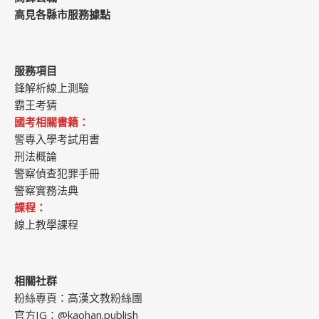
高見各縣市服務據點
服務項目
鋒解析線上測驗
霸王考猜
國考相關書籍：
警專入學考試用書
刑法概論
警察偵查犯罪手冊
警察實務法典
課程：
線上教學課程
相關社群
粉絲專頁：
高漢文教粉絲團
官方IG：
@kaohan.publish