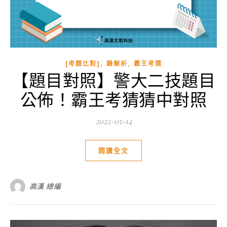
,
,
[考題比對]
鋒解析
霸王考猜
【題目對照】警大二技題目
公佈！霸王考猜猜中對照
2022-05-14
閱讀全文
高漢 總編