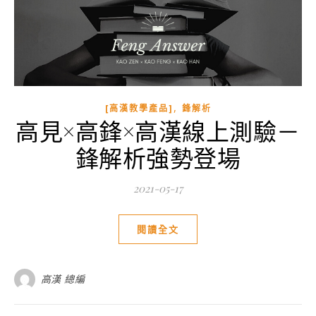
,
[高漢教學產品]
鋒解析
高見×高鋒×高漢線上測驗－
鋒解析強勢登場
2021-05-17
閱讀全文
高漢 總編