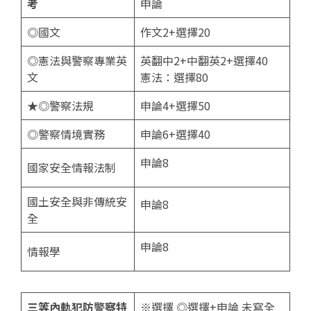
考
申論
◎國文
作文2+選擇20
◎憲法與警察專業英
英翻中2+中翻英2+選擇40
文
憲法：選擇80
★◎警察法規
申論4+選擇50
◎警察情境實務
申論6+選擇40
申論8
國家安全情報法制
國土安全與非傳統安
申論8
全
申論8
情報學
三等內軌犯防警察特
※選擇 ◎選擇+申論 未寫全