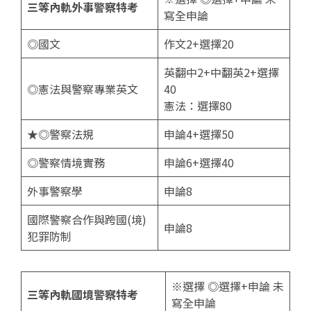
三等內軌外事警察特考
寫全申論
◎國文
作文2+選擇20
英翻中2+中翻英2+選擇
◎憲法與警察專業英文
40
憲法：選擇80
★◎警察法規
申論4+選擇50
◎警察情境實務
申論6+選擇40
外事警察學
申論8
國際警察合作與跨國(境)
申論8
犯罪防制
※選擇 ◎選擇+申論 未
三等內軌國境警察特考
寫全申論