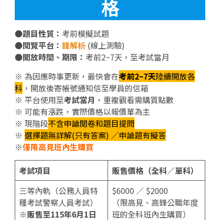
格
●
題目性質：
考前模擬試題
●
閱覽平台：
鋒解析
(線上測驗)
●
開放時間、期限：
考前2~7天，至考試當月
※
為因應時事更新，最快會在
考前2~7天
陸續開放各
科
，開放後寄帳號通知信至學員的信箱
※
平台使用至
考試當月
，重複觀看需購買點數
※
可能有漲跌，實際價格以報價單為主
※
現階段
不含申論閱卷和題目提問
※
選擇題無詳解(只有答案) ／申論題有擬答
※
僅限高見班內生購買
考試項目
販售價格（全科／單科）
三等內軌（公務人員特
$6000 ／ $2000
種考試警察人員考試）
（限高見、高鋒公職年度
※販售至115年6月1日
班的全科班內生購買）