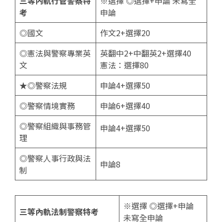
三等內軌行管警察特
※選擇 ◎選擇+申論 未寫全
考
申論
◎國文
作文2+選擇20
◎憲法與警察專業英
英翻中2+中翻英2+選擇40
文
憲法：選擇80
★◎警察法規
申論4+選擇50
◎警察情境實務
申論6+選擇40
◎警察組織與事務管
申論4+選擇50
理
◎警察人事行政與法
申論8
制
※選擇 ◎選擇+申論
三等內軌法制警察特考
未寫全申論