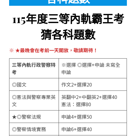
115年度三等內軌霸王考
猜各科題數
※ ★最晚會在考前一天開放，敬請期待！
三等內軌行政警察特
※選擇 ◎選擇+申論 未寫全
考
申論
◎國文
作文2+選擇20
◎憲法與警察專業英
英翻中2+中翻英2+選擇40
文
憲法：選擇80
★◎警察法規
申論4+選擇50
◎警察情境實務
申論6+選擇40