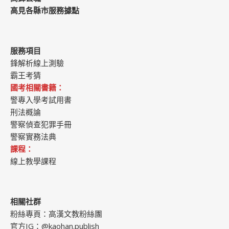
高見各縣市服務據點
服務項目
鋒解析線上測驗
霸王考猜
國考相關書籍：
警專入學考試用書
刑法概論
警察偵查犯罪手冊
警察實務法典
課程：
線上教學課程
相關社群
粉絲專頁：
高漢文教粉絲團
官方IG：
@kaohan.publish