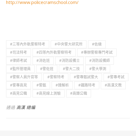
http://www.policecramschool.com/​​
#三等內外軌警察特考
#中央警大研究所
#佐級
#司法特考
#四等內外軌警察特考
#專辦警察專門考試
#律師考試
#消佐班
#消防設備士
#消防設備師
#監所管理員
#警佐班
#警大二技
#警大學測
#警察人員升官等
#警察特考
#警專甄試警大
#警專考試
#警專高見
#警甄
#鋒解析
#鐵路特考
#高漢文教
#高見公職
#高見線上測驗
#高鋒公職
通過
高漢 總編