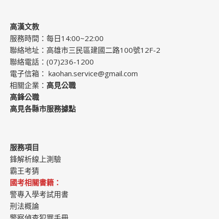
高漢文教
服務時間：每日14:00~22:00
聯絡地址：高雄市三民區建國二路100號12F-2
聯絡電話：(07)236-1200
電子信箱：
kaohan.service@gmail.com
相關企業：
高見公職
高鋒公職
高見各縣市服務據點
服務項目
鋒解析線上測驗
霸王考猜
國考相關書籍：
警專入學考試用書
刑法概論
警察偵查犯罪手冊