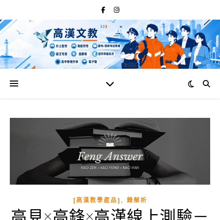
,
[高漢教學產品]
鋒解析
高見×高鋒×高漢線上測驗－