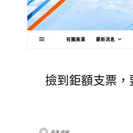
有關高漢
最新消息
撿到鉅額支票，
高漢 總編