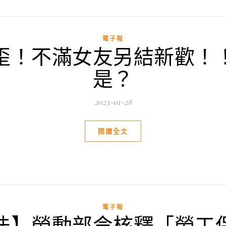
電子報
歪！不滿女友另結新歡！
是？
2023-01-28
閱讀全文
電子報
法】勞動部令核釋「勞工