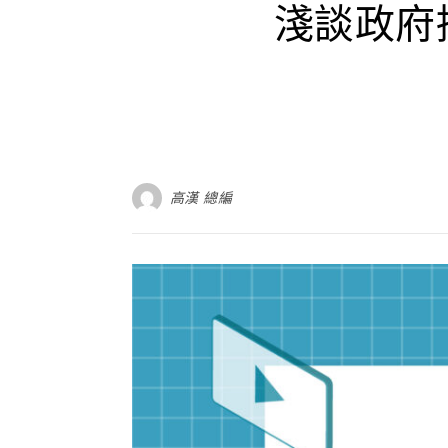
淺談政府
高漢 總編