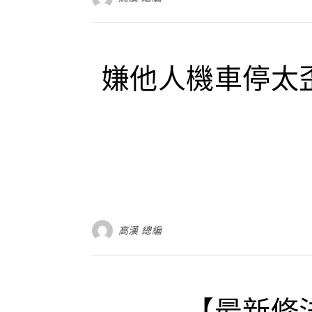
嫌他人機車停太
高漢 總編
【最新修