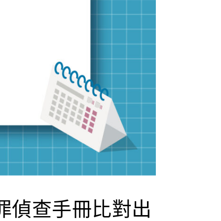
罪偵查手冊比對出