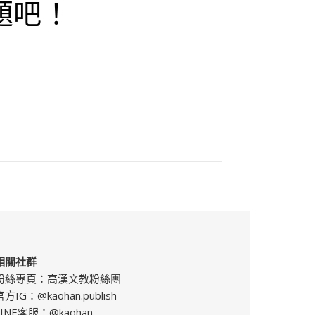
題吧！
相關社群
粉絲專頁：
高漢文教粉絲團
官方IG：
@kaohan.publish
LINE客服：
@kaohan