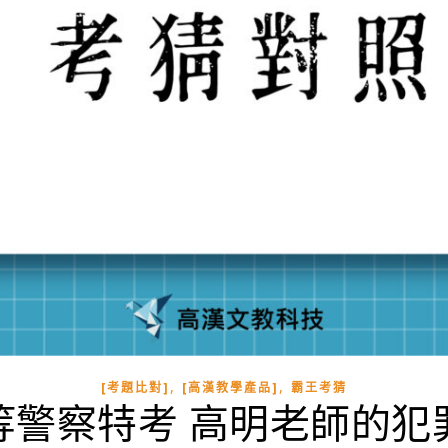
,
,
[考題比對]
[高漢教學產品]
霸王考猜
等警察特考 高明老師的犯