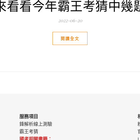
來看看今年霸王考猜中幾
2022-06-20
閱讀全文
服務項目
鋒解析線上測驗
霸王考猜
國考相關書籍：