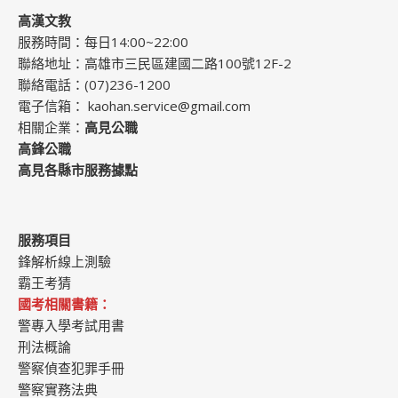
高漢文教
服務時間：每日14:00~22:00
聯絡地址：高雄市三民區建國二路100號12F-2
聯絡電話：(07)236-1200
電子信箱：
kaohan.service@gmail.com
相關企業：
高見公職
高鋒公職
高見各縣市服務據點
服務項目
鋒解析線上測驗
霸王考猜
國考相關書籍：
警專入學考試用書
刑法概論
警察偵查犯罪手冊
警察實務法典